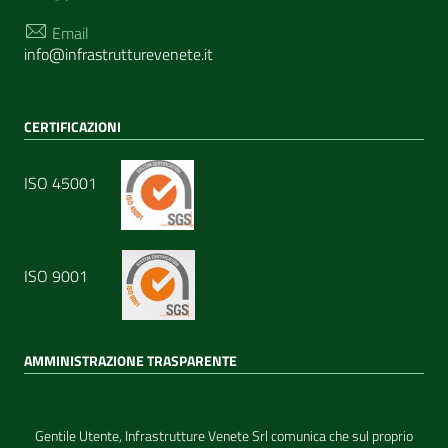
Email
info@infrastrutturevenete.it
CERTIFICAZIONI
ISO 45001
ISO 9001
AMMINISTRAZIONE TRASPARENTE
I dati personali pubblicati sono riutilizzabili solo alle
condizioni previste dalla direttiva comunitaria 2003/98/CE e
dal d.lgs. 36/2006
Gentile Utente, Infrastrutture Venete Srl comunica che sul proprio