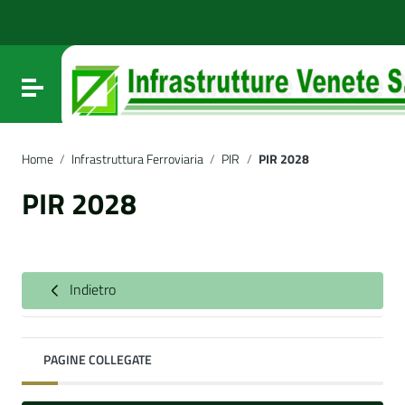
Vai ai contenuti
Vai al menu di navigazione
Vai al footer
Attiva / disattiva la navigazione
Home
/
Infrastruttura Ferroviaria
/
PIR
/
PIR 2028
PIR 2028
Indietro
PAGINE COLLEGATE