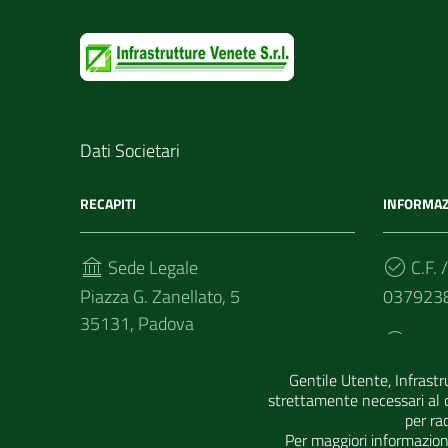
Dati Societari
RECAPITI
INFORMAZ
Sede Legale
C.F. /
Piazza G. Zanellato, 5
037923
35131, Padova
Cod.
Telefono
JAX41L
Gentile Utente, Infrastr
(+39) 0490979128
strettamente necessari al c
per ra
Per maggiori informazioni 