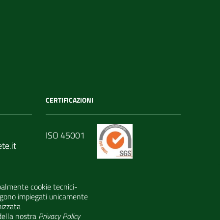
CERTIFICAZIONI
ISO 45001
te.it
ISO 9001
t
ipalmente cookie tecnici-
vengono impiegati unicamente
mizzata
 della nostra
Privacy Policy