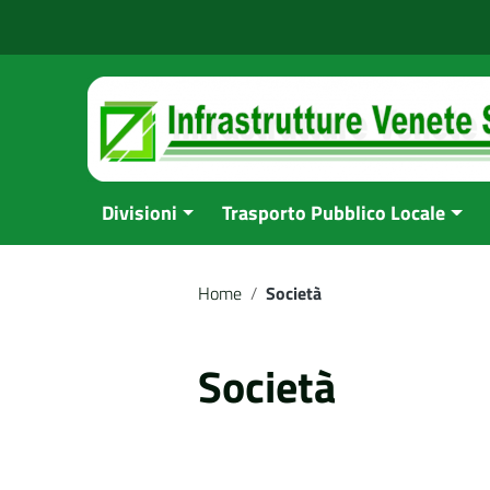
Vai ai contenuti
Vai al menu di navigazione
Vai al footer
Divisioni
Trasporto Pubblico Locale
Home
/
Società
Società