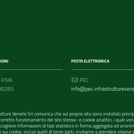
IONI
POSTA ELETTRONICA
 P.IVA
PEC
80283
info@pec.infrastrutturevene
 Univoco
Email
info@infrastrutturevenete.i
utture Venete Srl comunica che sul proprio sito sono installati princ
orretto funzionamento del sito stesso- e cookie analitici, i quali 
ccogliere informazioni di tipo statistico in forma aggregata ed anoni
sui cookie, inclusi quelli di terze parti, invitiamo a prendere visione