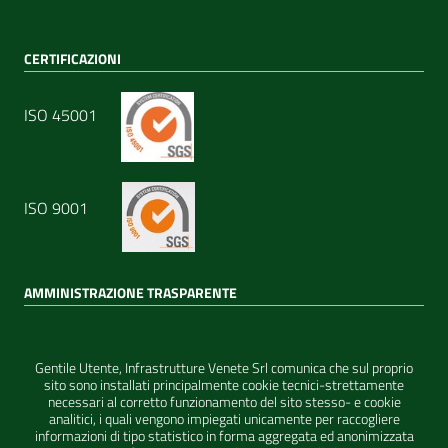
CERTIFICAZIONI
ISO 45001
ISO 9001
AMMINISTRAZIONE TRASPARENTE
I dati personali pubblicati sono riutilizzabili solo alle
condizioni previste dalla direttiva comunitaria 2003/98/CE e
dal d.lgs. 36/2006
Gentile Utente, Infrastrutture Venete Srl comunica che sul proprio
sito sono installati principalmente cookie tecnici-strettamente
necessari al corretto funzionamento del sito stesso- e cookie
analitici, i quali vengono impiegati unicamente per raccogliere
Sezione Link Utili
Realizzato con
WordPress
|
Tema grafico
ItaliaWP2
informazioni di tipo statistico in forma aggregata ed anonimizzata